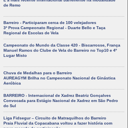
É a mais recente internacional barreirense na modalidade
de Remo
Barreiro - Participaram cerca de 100 velejadores
3ª Prova Campeonato Regional - Duarte Bello e Taça
Regional de Escolas de Vela
Campeonato do Mundo da Classe 420 - Biscarrosse, França
Manuel Ramos do Clube de Vela do Barreiro no Top10 e 4º
Lugar Misto
Chuva de Medalhas para o Barreiro
AUREAGYM Brilha no Campeonato Nacional de Ginástica
Aeróbica
BARREIRO - Internacional de Xadrez Beatriz Gonçalves
Convocada para Estágio Nacional de Xadrez em São Pedro
do Sul
Liga Fidsegur – Circuito de Matraquilhos do Barreiro
Praia Fluvial da Copacabana voltou a fazer história com