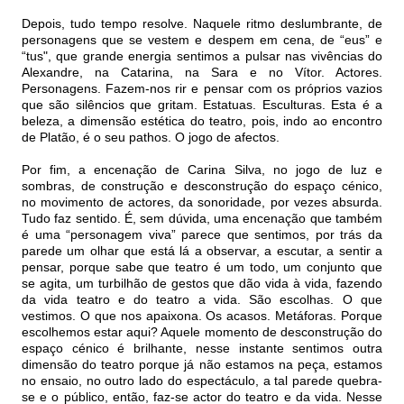
Depois, tudo tempo resolve. Naquele ritmo deslumbrante, de
personagens que se vestem e despem em cena, de “eus” e
“tus", que grande energia sentimos a pulsar nas vivências do
Alexandre, na Catarina, na Sara e no Vítor. Actores.
Personagens. Fazem-nos rir e pensar com os próprios vazios
que são silêncios que gritam. Estatuas. Esculturas. Esta é a
beleza, a dimensão estética do teatro, pois, indo ao encontro
de Platão, é o seu pathos. O jogo de afectos.
Por fim, a encenação de Carina Silva, no jogo de luz e
sombras, de construção e desconstrução do espaço cénico,
no movimento de actores, da sonoridade, por vezes absurda.
Tudo faz sentido. É, sem dúvida, uma encenação que também
é uma “personagem viva” parece que sentimos, por trás da
parede um olhar que está lá a observar, a escutar, a sentir a
pensar, porque sabe que teatro é um todo, um conjunto que
se agita, um turbilhão de gestos que dão vida à vida, fazendo
da vida teatro e do teatro a vida. São escolhas. O que
vestimos. O que nos apaixona. Os acasos. Metáforas. Porque
escolhemos estar aqui? Aquele momento de desconstrução do
espaço cénico é brilhante, nesse instante sentimos outra
dimensão do teatro porque já não estamos na peça, estamos
no ensaio, no outro lado do espectáculo, a tal parede quebra-
se e o público, então, faz-se actor do teatro e da vida. Nesse