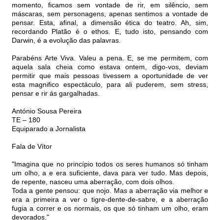
momento, ficamos sem vontade de rir, em silêncio, sem
máscaras, sem personagens, apenas sentimos a vontade de
pensar. Esta, afinal, a dimensão ética do teatro. Ah, sim,
recordando Platão é o ethos. E, tudo isto, pensando com
Darwin, é a evolução das palavras.
Parabéns Arte Viva. Valeu a pena. E, se me permitem, com
aquela sala cheia como estava ontem, digo-vos, deviam
permitir que mais pessoas tivessem a oportunidade de ver
esta magnifico espectáculo, para ali puderem, sem stress,
pensar e rir ás gargalhadas.
António Sousa Pereira
TE – 180
Equiparado a Jornalista
Fala de Vítor
"Imagina que no princípio todos os seres humanos só tinham
um olho, a e era suficiente, dava para ver tudo. Mas depois,
de repente, nasceu uma aberração, com dois olhos.
Toda a gente pensou: que nojo. Mas a aberração via melhor e
era a primeira a ver o tigre-dente-de-sabre, e a aberração
fugia a correr e os normais, os que só tinham um olho, eram
devorados."