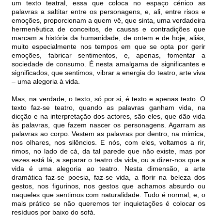
um texto teatral, essa que coloca no espaço cénico as
palavras a saltitar entre os personagens, e, ali, entre risos e
emoções, proporcionam a quem vê, que sinta, uma verdadeira
hermenêutica de conceitos, de causas e contradições que
marcam a história da humanidade, de ontem e de hoje, aliás,
muito especialmente nos tempos em que se opta por gerir
emoções, fabricar sentimentos, e, apenas, fomentar a
sociedade de consumo. É nesta amalgama de significantes e
significados, que sentimos, vibrar a energia do teatro, arte viva
– uma alegoria à vida.
Mas, na verdade, o texto, só por si, é texto e apenas texto. O
texto faz-se teatro, quando as palavras ganham vida, na
dicção e na interpretação dos actores, são eles, que dão vida
às palavras, que fazem nascer os personagens. Agarram as
palavras ao corpo. Vestem as palavras por dentro, na mimica,
nos olhares, nos silêncios. E nós, com eles, voltamos a rir,
rimos, no lado de cá, da tal parede que não existe, mas por
vezes está lá, a separar o teatro da vida, ou a dizer-nos que a
vida é uma alegoria ao teatro. Nesta dimensão, a arte
dramática faz-se poesia, faz-se vida, a florir na beleza dos
gestos, nos figurinos, nos gestos que achamos absurdo ou
naqueles que sentimos com naturalidade. Tudo é normal, e, o
mais prático se não queremos ter inquietações é colocar os
resíduos por baixo do sofá.